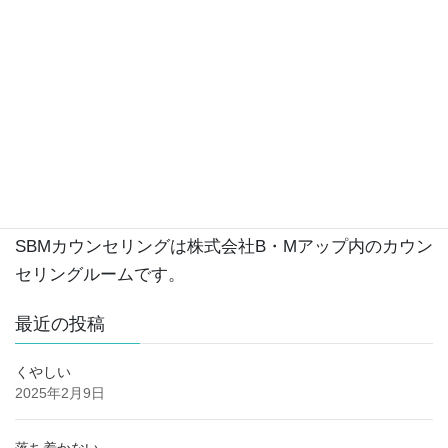
公認心理師、精神保健福祉士、産業カウンセラーで
す。
これまで自社のカウンセリングルームや契約先の団
体、企業にて延べ2万人以上の方のお話をうかがってき
ました。
株式会社B・Mアップというメンタルヘルスに関わる会
社を経営しています。
https://bmup.co.jp
SBMカウンセリングは株式会社B・Mアップ内のカウン
セリングルームです。
最近の投稿
くやしい
2025年2月9日