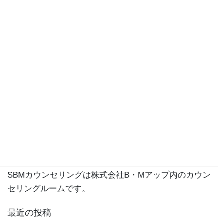
プロフィール
SBMカウンセリングのカウンセラー岩本祥子と申しま
す。
公認心理師、精神保健福祉士、産業カウンセラーで
す。
これまで自社のカウンセリングルームや契約先の団
体、企業にて延べ2万人以上の方のお話をうかがってき
ました。
株式会社B・Mアップというメンタルヘルスに関わる会
社を経営しています。
https://bmup.co.jp
SBMカウンセリングは株式会社B・Mアップ内のカウン
セリングルームです。
最近の投稿