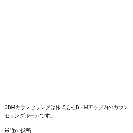
プロフィール
SBMカウンセリングのカウンセラー岩本祥子と申しま
す。
公認心理師、精神保健福祉士、産業カウンセラーで
す。
これまで自社のカウンセリングルームや契約先の団
体、企業にて延べ2万人以上の方のお話をうかがってき
ました。
株式会社B・Mアップというメンタルヘルスに関わる会
社を経営しています。
https://bmup.co.jp
SBMカウンセリングは株式会社B・Mアップ内のカウン
セリングルームです。
最近の投稿