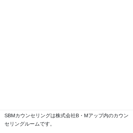
プロフィール
SBMカウンセリングのカウンセラー岩本祥子と申しま
す。
公認心理師、精神保健福祉士、産業カウンセラーで
す。
これまで自社のカウンセリングルームや契約先の団
体、企業にて延べ2万人以上の方のお話をうかがってき
ました。
株式会社B・Mアップというメンタルヘルスに関わる会
社を経営しています。
https://bmup.co.jp
SBMカウンセリングは株式会社B・Mアップ内のカウン
セリングルームです。