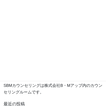
プロフィール
SBMカウンセリングのカウンセラー岩本祥子と申しま
す。
公認心理師、精神保健福祉士、産業カウンセラーで
す。
これまで自社のカウンセリングルームや契約先の団
体、企業にて延べ2万人以上の方のお話をうかがってき
ました。
株式会社B・Mアップというメンタルヘルスに関わる会
社を経営しています。
https://bmup.co.jp
SBMカウンセリングは株式会社B・Mアップ内のカウン
セリングルームです。
最近の投稿